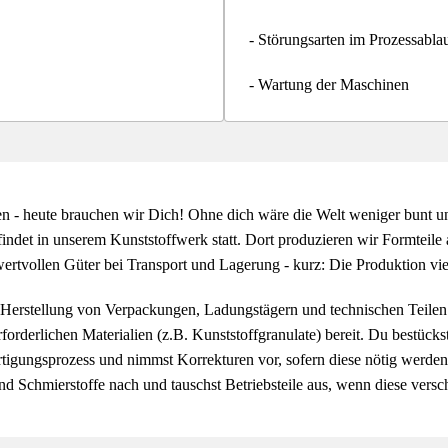
- Störungsarten im Prozessabla
- Wartung der Maschinen
en - heute brauchen wir Dich! Ohne dich wäre die Welt weniger bunt un
ndet in unserem Kunststoffwerk statt. Dort produzieren wir Formteile 
rtvollen Güter bei Transport und Lagerung - kurz: Die Produktion viel
Herstellung von Verpackungen, Ladungstägern und technischen Teilen a
erforderlichen Materialien (z.B. Kunststoffgranulate) bereit. Du bestück
igungsprozess und nimmst Korrekturen vor, sofern diese nötig werden.
und Schmierstoffe nach und tauschst Betriebsteile aus, wenn diese versch