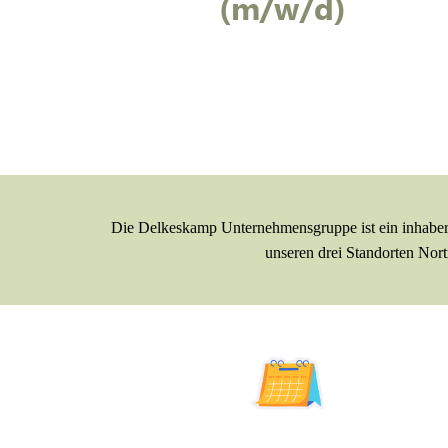
(m/w/d)
Die Delkeskamp Unternehmensgruppe ist ein inhaberg
unseren drei Standorten Nor